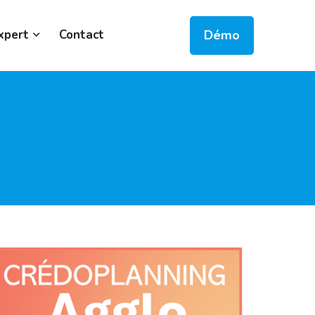
Démo
xpert
Contact