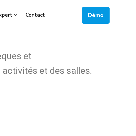
Démo
xpert
Contact
èques et
activités et des salles.